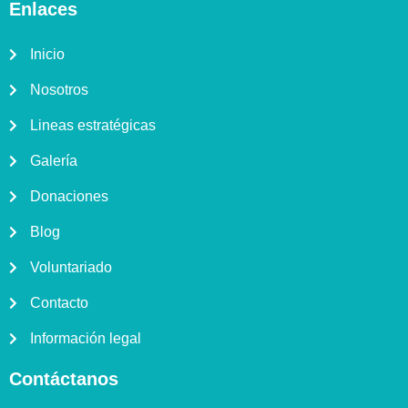
Enlaces
e
t
t
k
t
b
a
t
e
u
o
g
e
d
b
Inicio
o
r
r
i
e
Nosotros
k
a
n
-
m
-
Lineas estratégicas
f
i
n
Galería
Donaciones
Blog
Voluntariado
Contacto
Información legal
Contáctanos